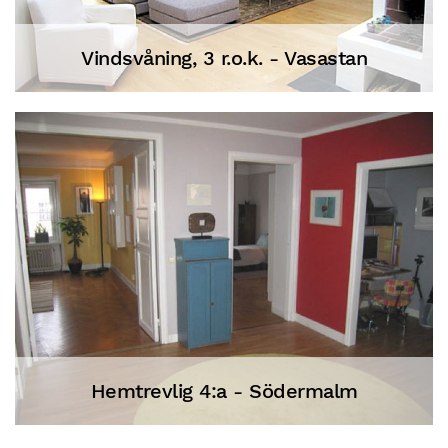
Vindsvåning, 3 r.o.k. - Vasastan
Hemtrevlig 4:a - Södermalm