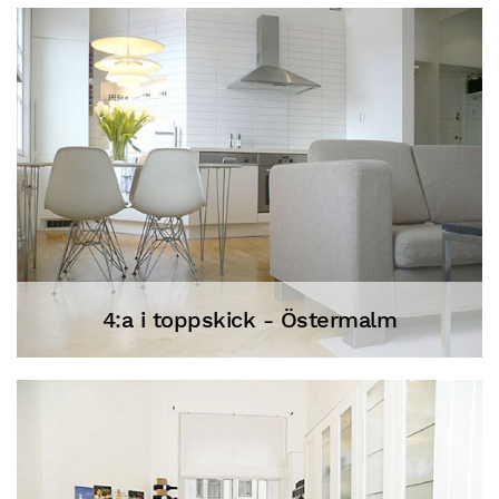
4:a i toppskick - Östermalm