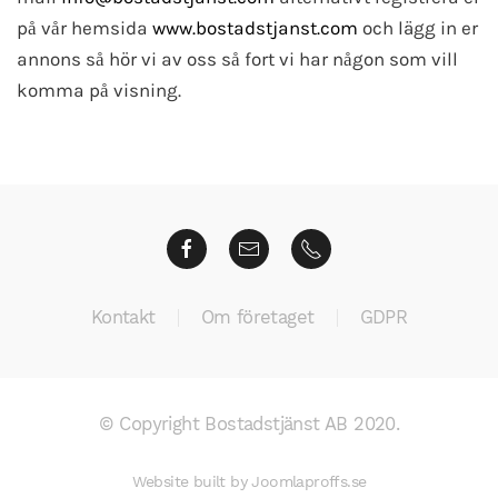
på vår hemsida
www.bostadstjanst.com
och lägg in er
annons så hör vi av oss så fort vi har någon som vill
komma på visning.
Kontakt
Om företaget
GDPR
© Copyright Bostadstjänst AB 2020.
Website built by
Joomlaproffs.se